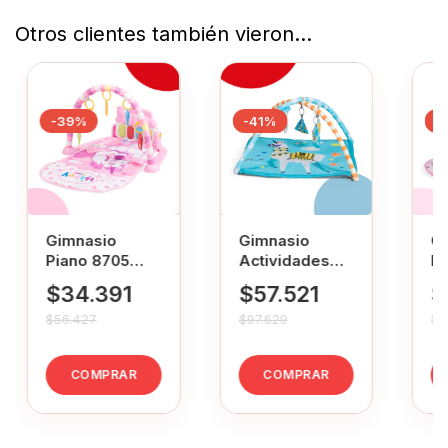
Otros clientes también vieron...
-
39
%
-
41
%
-
Gimnasio
Gimnasio
G
Piano 8705
Actividades
Pi
Bebesit Pony
5010 Bebesit
Be
$34.391
$57.521
$
Rosa
Llama Celeste
R
$56.427
$97.629
$5