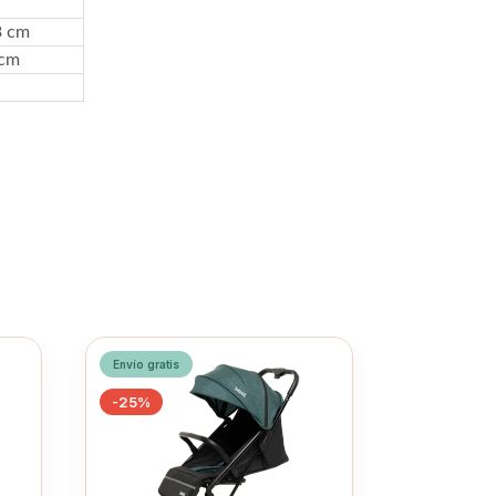
3 cm
 cm
Envío gratis
Envío gratis
-
25
%
-
21
%