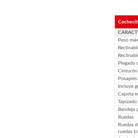
Cochecit
CARACTE
Peso má
Reclinabl
Reclinabl
Plegado 
Cinturón
Posapiés 
Incluye g
Capota e
Tapizado
Bandeja p
Ruedas
Ruedas de
ruedas tr