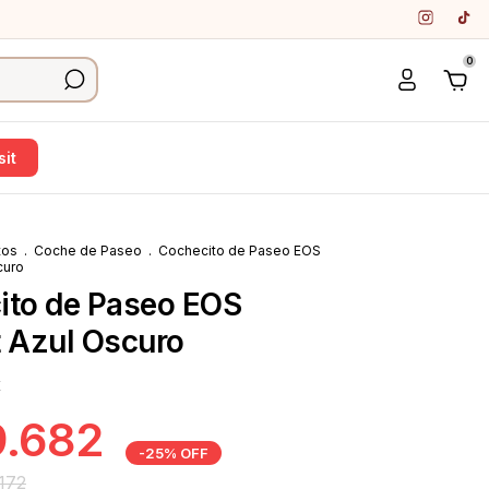
0
it
tos
.
Coche de Paseo
.
Cochecito de Paseo EOS
curo
ito de Paseo EOS
t Azul Oscuro
K
.682
-
25
%
OFF
172