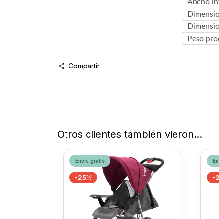
Ancho in
Dimensio
Dimensio
Peso pro
Compartir
Otros clientes también vieron...
Envío gratis
En
-
25
%
-