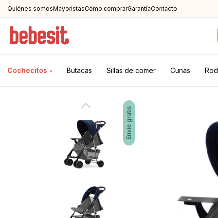
Quiénes somos
Mayoristas
Cómo comprar
Garantía
Contacto
Cochecitos
Butacas
Sillas de comer
Cunas
Rod
▾
Envío gratis