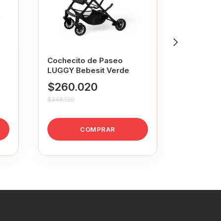
Cochecito de Paseo
Cochecit
LUGGY Bebesit Verde
Bebesit M
Gris
$260.020
$319.
$348.120
$407.027
COMPRAR