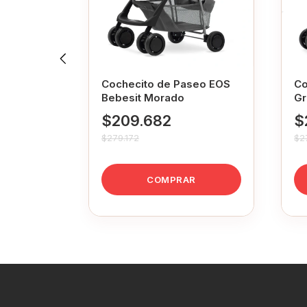
seo 1390
Cochecito de Paseo EOS
Co
Rebatible
Bebesit Morado
Gr
$209.682
$
$279.172
$2
COMPRAR