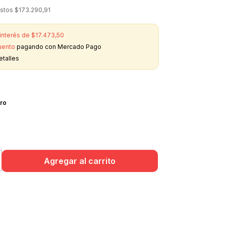
estos
$173.290,91
 interés de
$17.473,50
uento
pagando con Mercado Pago
etalles
ro