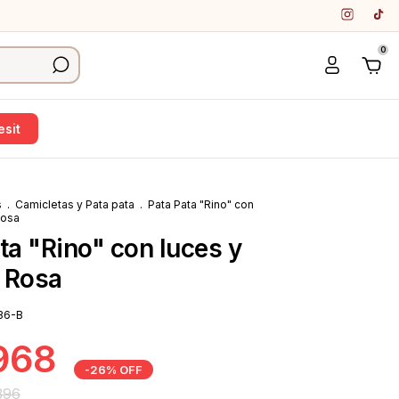
0
sit
s
.
Camicletas y Pata pata
.
Pata Pata "Rino" con
Rosa
ta "Rino" con luces y
 Rosa
36-B
968
-
26
%
OFF
396