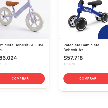
micleta Bebesit SL-3050
Patacleta Camicleta
la
Bebesit Azul
66.024
$57.718
7.668
$71.678
COMPRAR