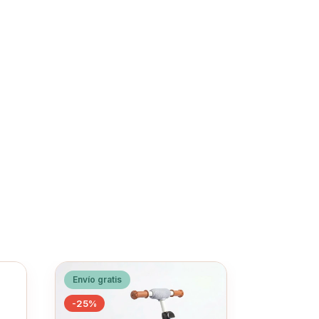
Envío gratis
Envío grati
-
25
%
-
25
%