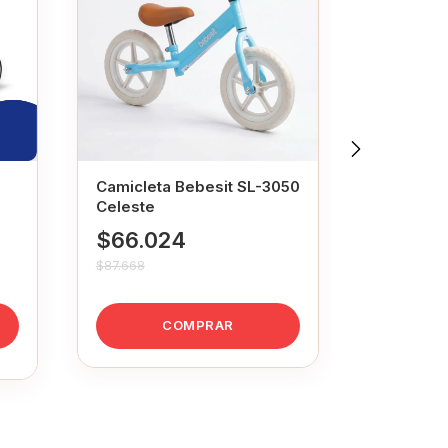
Camicleta Bebesit SL-3050
Camiclet
Celeste
Rosa Mar
$66.024
$66.0
$87.668
$87.668