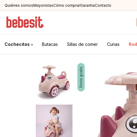
Quiénes somos
Mayoristas
Cómo comprar
Garantía
Contacto
Cochecitos
Butacas
Sillas de comer
Cunas
Rod
▾
Envío gratis