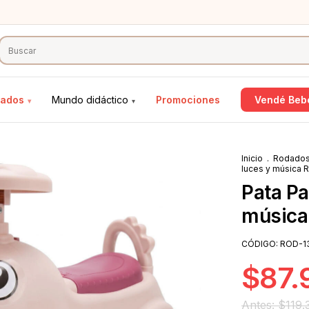
ados
Mundo didáctico
Promociones
Vendé Bebe
▾
▾
Inicio
.
Rodado
luces y música 
Pata Pa
música
CÓDIGO:
ROD-1
$87.
$119.