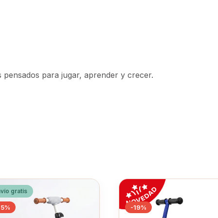
pensados para jugar, aprender y crecer.
vío gratis
25
%
-
19
%