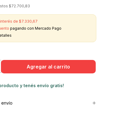
estos
$72.700,83
 interés de
$7.330,67
uento
pagando con Mercado Pago
etalles
 producto y
tenés envío gratis!
 envío