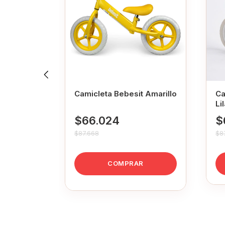
ebesit
Camicleta Bebesit Amarillo
Ca
Li
$66.024
$
$87.668
$8
R
COMPRAR