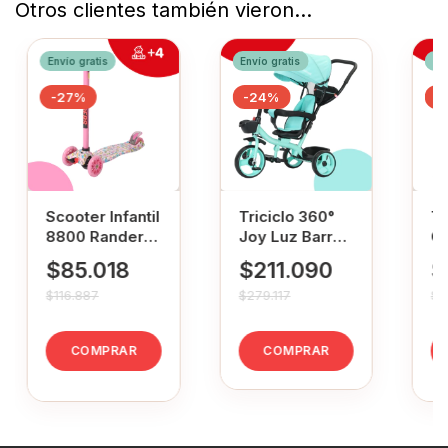
Otros clientes también vieron...
Envío gratis
Envío gratis
Env
-
27
%
-
24
%
-
Scooter Infantil
Tr
Triciclo 360°
8800 Randers
Ca
Joy Luz Barra
Rosa
1 
de Empuje
$85.018
$
$211.090
Am
Verde Aqua
$116.887
$1
$279.117
COMPRAR