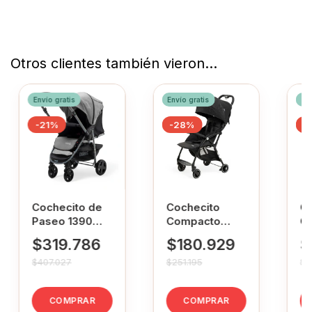
Otros clientes también vieron...
Envío gratis
Envío gratis
Env
-
21
%
-
28
%
-
Cochecito de
Cochecito
Co
Paseo 1390
Compacto
C
Bebesit
FOLDY Bebesit
F
$319.786
$180.929
$
Manillar
Negro
Gr
Rebatible Gris
$407.027
$251.195
$2
COMPRAR
COMPRAR