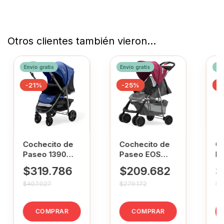
Otros clientes también vieron...
Envío gratis
Envío gratis
Env
-
21
%
-
25
%
-
Cochecito de
Cochecito de
Co
Paseo 1390
Paseo EOS
P
Bebesit
Bebesit
V
$319.786
$209.682
$
Manillar
Morado
Rebatible Azul
$407.027
$279.172
$2
COMPRAR